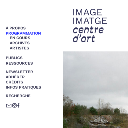
À PROPOS
PROGRAMMATION
EN COURS
ARCHIVES
ARTISTES
PUBLICS
VISITES GUIDÉES
RESSOURCES
LES RENDEZ-VOUS
DOCS PÉDAGOGIQUES
NEWSLETTER
PROJETS
OUTILS
ADHÉRER
COLLABORATIFS
DOCUMENTATION
CRÉDITS
INFOS PRATIQUES
RECHERCHE
✔
E-
INSTAGRAM
FACEBOOK
MAIL