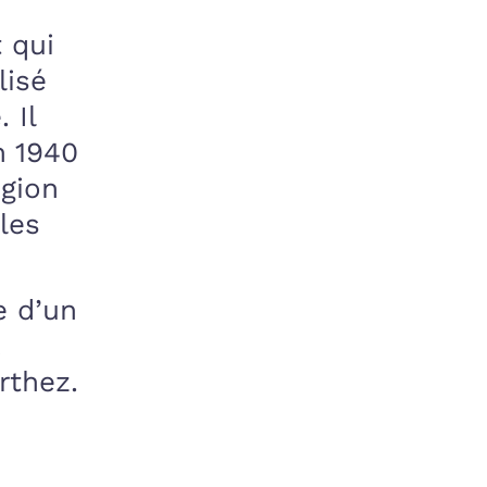
 qui
lisé
 Il
n 1940
égion
les
e d’un
rthez.