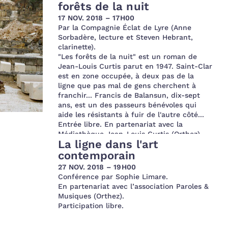
forêts de la nuit
17 NOV. 2018 – 17H00
Par la Compagnie Éclat de Lyre (Anne
Sorbadère, lecture et Steven Hebrant,
clarinette).
"Les forêts de la nuit" est un roman de
Jean-Louis Curtis parut en 1947. Saint-Clar
est en zone occupée, à deux pas de la
ligne que pas mal de gens cherchent à
franchir... Francis de Balansun, dix-sept
ans, est un des passeurs bénévoles qui
aide les résistants à fuir de l'autre côté...
Entrée libre. En partenariat avec la
Médiathèque Jean-Louis Curtis (Orthez)
La ligne dans l'art
contemporain
27 NOV. 2018 – 19H00
Conférence par Sophie Limare.
En partenariat avec l’association Paroles &
Musiques (Orthez).
Participation libre.