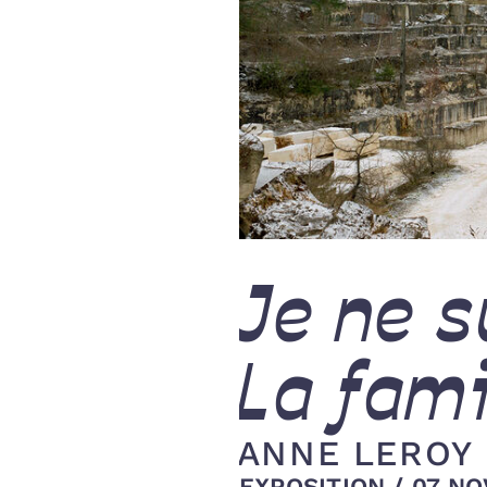
Je ne s
La fami
ANNE LEROY
EXPOSITION
/
07 NOV