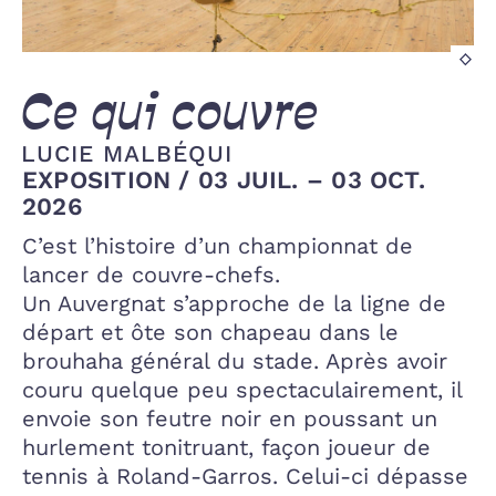
Vu
de
l'e
Ce qui couvre
Ce
qu
LUCIE MALBÉQUI
co
EXPOSITION
/
03 JUIL. – 03 OCT.
©
2026
Je
Ch
C’est l’histoire d’un championnat de
Ga
lancer de couvre-chefs.
Un Auvergnat s’approche de la ligne de
départ et ôte son chapeau dans le
brouhaha général du stade. Après avoir
couru quelque peu spectaculairement, il
envoie son feutre noir en poussant un
hurlement tonitruant, façon joueur de
tennis à Roland-Garros. Celui-ci dépasse