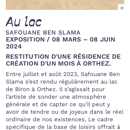
Vu
de
l'e
Au lac
Au
lac
SAFOUANE BEN SLAMA
©
EXPOSITION
/
08 MARS – 08 JUIN
Ga
2024
Del
RESTITUTION D'UNE RÉSIDENCE DE
CRÉATION D'UN MOIS À ORTHEZ.
Entre juillet et août 2023, Safouane Ben
Slama s’est rendu régulièrement au lac
de Biron à Orthez. Il s’agissait pour
l’artiste de sonder une atmosphère
générale et de capter ce qu’il peut y
avoir de tendre ou de joyeux dans le réel
ordinaire de nos existences. Le cadre
spécifique de la base de loisirs offrait à